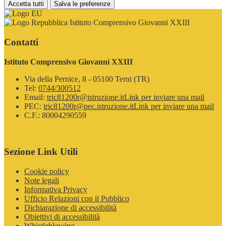
Accetta tutti
Salva le preferenze
Istituto Comprensivo Giovanni XXIII
Contatti
Istituto Comprensivo Giovanni XXIII
Via della Pernice, 8 - 05100 Terni (TR)
Tel:
0744/300512
Email:
tric81200r@istruzione.it
Link per inviare una mail
PEC:
tric81200r@pec.istruzione.it
Link per inviare una mail
C.F.: 80004290559
Sezione Link Utili
Cookie policy
Note legali
Informativa Privacy
Ufficio Relazioni con il Pubblico
Dichiarazione di accessibilità
Obiettivi di accessibilità
Whistleblowing