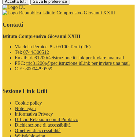
Accetta tutti
Salva le preferenze
Istituto Comprensivo Giovanni XXIII
Contatti
Istituto Comprensivo Giovanni XXIII
Via della Pernice, 8 - 05100 Terni (TR)
Tel:
0744/300512
Email:
tric81200r@istruzione.it
Link per inviare una mail
PEC:
tric81200r@pec.istruzione.it
Link per inviare una mail
C.F.: 80004290559
Sezione Link Utili
Cookie policy
Note legali
Informativa Privacy
Ufficio Relazioni con il Pubblico
Dichiarazione di accessibilità
Obiettivi di accessibilità
Whistleblowing