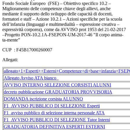
Fondo Sociale Europeo (FSE) – Obiettivo specifico 10.2 –
Miglioramento delle competenze chiave degli allievi, anche
mediante il supporto dello sviluppo delle capacità di docenti,
formatori e staff – Azione 10.2.1 – Azioni specifiche per la scuola
dell’infanzia (linguaggi e multimedialità – espressione creativa –
espressività corporea), come da AVVISO prot 1953 del 21-02-2017
–Progetto PON-10.2.1A-FSEPON-UM-2017-46 "Il corpo anima-
ta-mente”
CUP : F45B17000260007
Allegati:
allegato+1+Esperti++Esterni+Competenze+di+base+infanzia+F
Allegato Avviso ATA bianco_
AVVISO INTERNO SELEZIONE CORSISTI ALUNNI
decreto pubblicazione GRADUATORIA PROVVISORIA
DOMANDA iscrizione corsista ALUNNO
F1_AVVISO PUBBLICO DI SELEZIONE Esperti
F1_avviso pubblico di selezione interna personale ATA
F1_AVVISO PUBBLICO DI SELEZIONE Tutor Interni
GRADUATORIA DEFINITIVA ESPERTI ESTERNI