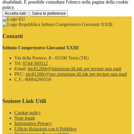
disabilitati. È possibile consultare l'elenco nella pagina della cookie
policy.
Accetta tutti
Salva le preferenze
Istituto Comprensivo Giovanni XXIII
Contatti
Istituto Comprensivo Giovanni XXIII
Via della Pernice, 8 - 05100 Terni (TR)
Tel:
0744/300512
Email:
tric81200r@istruzione.it
Link per inviare una mail
PEC:
tric81200r@pec.istruzione.it
Link per inviare una mail
C.F.: 80004290559
Sezione Link Utili
Cookie policy
Note legali
Informativa Privacy
Ufficio Relazioni con il Pubblico