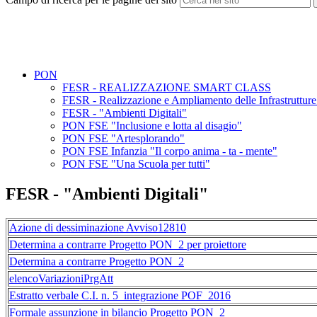
PON
FESR - REALIZZAZIONE SMART CLASS
FESR - Realizzazione e Ampliamento delle Infrastrut
FESR - "Ambienti Digitali"
PON FSE "Inclusione e lotta al disagio"
PON FSE "Artesplorando"
PON FSE Infanzia "Il corpo anima - ta - mente"
PON FSE "Una Scuola per tutti"
FESR - "Ambienti Digitali"
Azione di dessiminazione Avviso12810
Determina a contrarre Progetto PON_2 per proiettore
Determina a contrarre Progetto PON_2
elencoVariazioniPrgAtt
Estratto verbale C.I. n. 5_integrazione POF_2016
Formale assunzione in bilancio Progetto PON_2