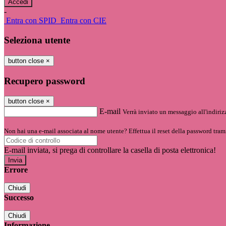
-
Entra con SPID
Entra con CIE
Seleziona utente
button close
×
Recupero password
button close
×
E-mail
Verrà inviato un messaggio all'indirizz
Non hai una e-mail associata al nome utente? Effettua il reset della password tram
E-mail inviata, si prega di controllare la casella di posta elettronica!
Errore
Chiudi
Successo
Chiudi
Informazione