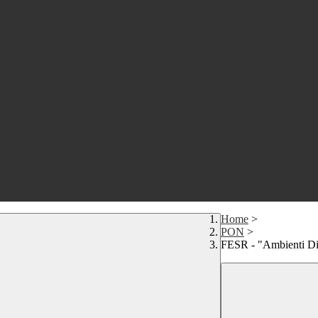
Home
>
PON
>
FESR - "Ambienti Dig