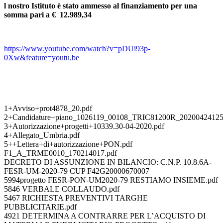
l nostro Istituto è stato ammesso al finanziamento per una
somma pari a € 12.989,34
https://www.youtube.com/watch?v=pDUi93p-
0Xw&feature=youtu.be
1+Avviso+prot4878_20.pdf
2+Candidature+piano_1026119_00108_TRIC81200R_20200424125
3+Autorizzazione+progetti+10339.30-04-2020.pdf
4+Allegato_Umbria.pdf
5++Lettera+di+autorizzazione+PON.pdf
F1_A_TRME0010_170214017.pdf
DECRETO DI ASSUNZIONE IN BILANCIO: C.N.P. 10.8.6A-
FESR-UM-2020-79 CUP F42G20000670007
5994progetto FESR-PON-UM2020-79 RESTIAMO INSIEME.pdf
5846 VERBALE COLLAUDO.pdf
5467 RICHIESTA PREVENTIVI TARGHE
PUBBLICITARIE.pdf
4921 DETERMINA A CONTRARRE PER L’ACQUISTO DI