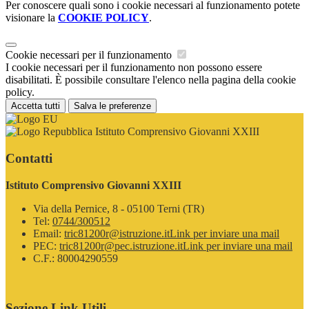
Per conoscere quali sono i cookie necessari al funzionamento potete
visionare la
COOKIE POLICY
.
Cookie necessari per il funzionamento
I cookie necessari per il funzionamento non possono essere
disabilitati. È possibile consultare l'elenco nella pagina della cookie
policy.
Accetta tutti
Salva le preferenze
Istituto Comprensivo Giovanni XXIII
Contatti
Istituto Comprensivo Giovanni XXIII
Via della Pernice, 8 - 05100 Terni (TR)
Tel:
0744/300512
Email:
tric81200r@istruzione.it
Link per inviare una mail
PEC:
tric81200r@pec.istruzione.it
Link per inviare una mail
C.F.: 80004290559
Sezione Link Utili