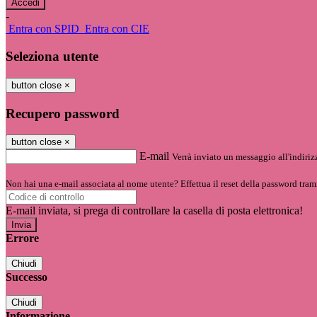
-
Entra con SPID
Entra con CIE
Seleziona utente
button close
×
Recupero password
button close
×
E-mail
Verrà inviato un messaggio all'indirizz
Non hai una e-mail associata al nome utente? Effettua il reset della password tram
E-mail inviata, si prega di controllare la casella di posta elettronica!
Errore
Chiudi
Successo
Chiudi
Informazione