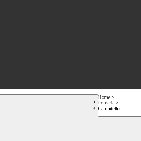
Home
>
Primaria
>
Campitello