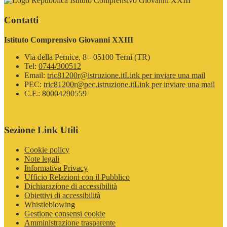
Istituto Comprensivo Giovanni XXIII
Contatti
Istituto Comprensivo Giovanni XXIII
Via della Pernice, 8 - 05100 Terni (TR)
Tel:
0744/300512
Email:
tric81200r@istruzione.it
Link per inviare una mail
PEC:
tric81200r@pec.istruzione.it
Link per inviare una mail
C.F.: 80004290559
Sezione Link Utili
Cookie policy
Note legali
Informativa Privacy
Ufficio Relazioni con il Pubblico
Dichiarazione di accessibilità
Obiettivi di accessibilità
Whistleblowing
Gestione consensi cookie
Amministrazione trasparente