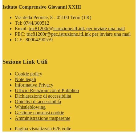
Istituto Comprensivo Giovanni XXIII
Via della Pernice, 8 - 05100 Terni (TR)
Tel:
0744/300512
Email:
tric81200r@istruzione.it
Link per inviare una mail
PEC:
tric81200r@pec.istruzione.it
Link per inviare una mail
C.F.: 80004290559
Sezione Link Utili
Cookie policy
Note legali
Informativa Privacy
Ufficio Relazioni con il Pubblico
Dichiarazione di accessibilità
Obiettivi di accessibilità
Whistleblowing
Gestione consensi cookie
Amministrazione trasparente
Pagina visualizzata
626
volte