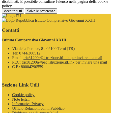
disabilitati. È possibile consultare l'elenco nella pagina della cookie
policy.
Accetta tutti
Salva le preferenze
Istituto Comprensivo Giovanni XXIII
Contatti
Istituto Comprensivo Giovanni XXIII
Via della Pernice, 8 - 05100 Terni (TR)
Tel:
0744/300512
Email:
tric81200r@istruzione.it
Link per inviare una mail
PEC:
tric81200r@pec.istruzione.it
Link per inviare una mail
C.F.: 80004290559
Sezione Link Utili
Cookie policy
Note legali
Informativa Privacy
Ufficio Relazioni con il Pubblico
Dichiarazione di accessibilità