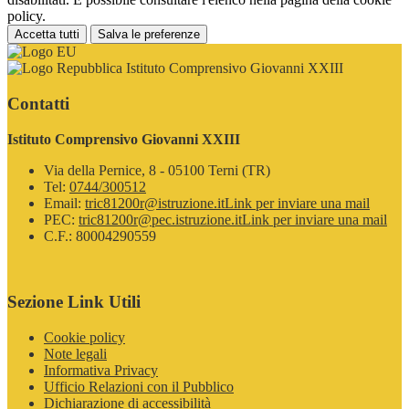
policy.
Accetta tutti
Salva le preferenze
Istituto Comprensivo Giovanni XXIII
Contatti
Istituto Comprensivo Giovanni XXIII
Via della Pernice, 8 - 05100 Terni (TR)
Tel:
0744/300512
Email:
tric81200r@istruzione.it
Link per inviare una mail
PEC:
tric81200r@pec.istruzione.it
Link per inviare una mail
C.F.: 80004290559
Sezione Link Utili
Cookie policy
Note legali
Informativa Privacy
Ufficio Relazioni con il Pubblico
Dichiarazione di accessibilità