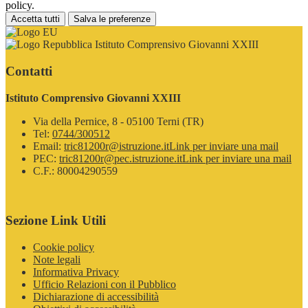
policy.
Accetta tutti
Salva le preferenze
Istituto Comprensivo Giovanni XXIII
Contatti
Istituto Comprensivo Giovanni XXIII
Via della Pernice, 8 - 05100 Terni (TR)
Tel:
0744/300512
Email:
tric81200r@istruzione.it
Link per inviare una mail
PEC:
tric81200r@pec.istruzione.it
Link per inviare una mail
C.F.: 80004290559
Sezione Link Utili
Cookie policy
Note legali
Informativa Privacy
Ufficio Relazioni con il Pubblico
Dichiarazione di accessibilità