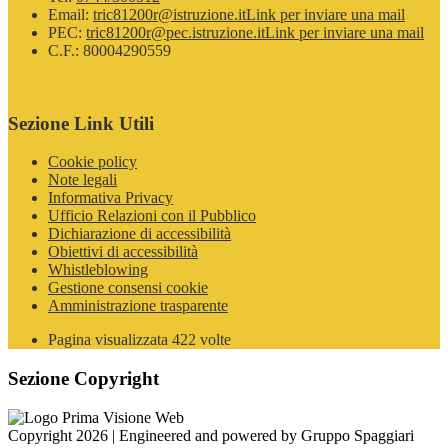
Email:
tric81200r@istruzione.it
Link per inviare una mail
PEC:
tric81200r@pec.istruzione.it
Link per inviare una mail
C.F.: 80004290559
Sezione Link Utili
Cookie policy
Note legali
Informativa Privacy
Ufficio Relazioni con il Pubblico
Dichiarazione di accessibilità
Obiettivi di accessibilità
Whistleblowing
Gestione consensi cookie
Amministrazione trasparente
Pagina visualizzata
422
volte
Sezione Copyright
Copyright 2026 | Engineered and powered by Gruppo Spaggiari