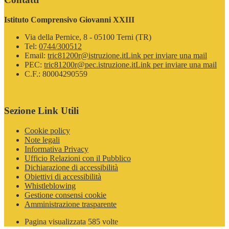
Istituto Comprensivo Giovanni XXIII
Via della Pernice, 8 - 05100 Terni (TR)
Tel:
0744/300512
Email:
tric81200r@istruzione.it
Link per inviare una mail
PEC:
tric81200r@pec.istruzione.it
Link per inviare una mail
C.F.: 80004290559
Sezione Link Utili
Cookie policy
Note legali
Informativa Privacy
Ufficio Relazioni con il Pubblico
Dichiarazione di accessibilità
Obiettivi di accessibilità
Whistleblowing
Gestione consensi cookie
Amministrazione trasparente
Pagina visualizzata
585
volte