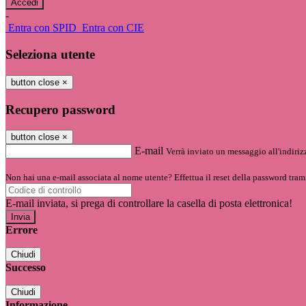
-
Entra con SPID
Entra con CIE
Seleziona utente
button close
×
Recupero password
button close
×
E-mail
Verrà inviato un messaggio all'indirizz
Non hai una e-mail associata al nome utente? Effettua il reset della password tram
E-mail inviata, si prega di controllare la casella di posta elettronica!
Errore
Chiudi
Successo
Chiudi
Informazione