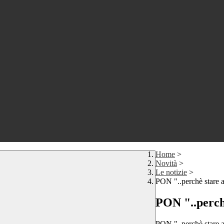
Home
>
Novità
>
Le notizie
>
PON "..perchè stare a
PON "..perchè
PON "..perchè stare a