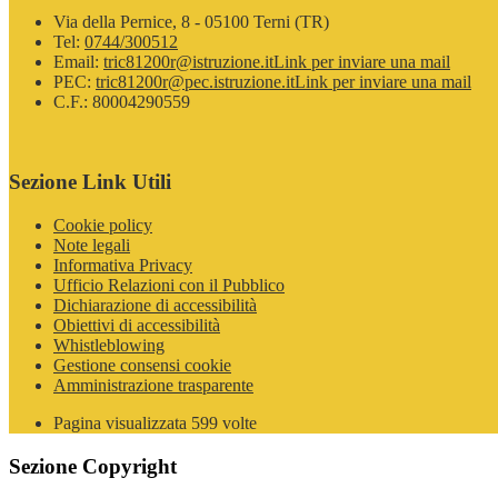
Via della Pernice, 8 - 05100 Terni (TR)
Tel:
0744/300512
Email:
tric81200r@istruzione.it
Link per inviare una mail
PEC:
tric81200r@pec.istruzione.it
Link per inviare una mail
C.F.: 80004290559
Sezione Link Utili
Cookie policy
Note legali
Informativa Privacy
Ufficio Relazioni con il Pubblico
Dichiarazione di accessibilità
Obiettivi di accessibilità
Whistleblowing
Gestione consensi cookie
Amministrazione trasparente
Pagina visualizzata
599
volte
Sezione Copyright