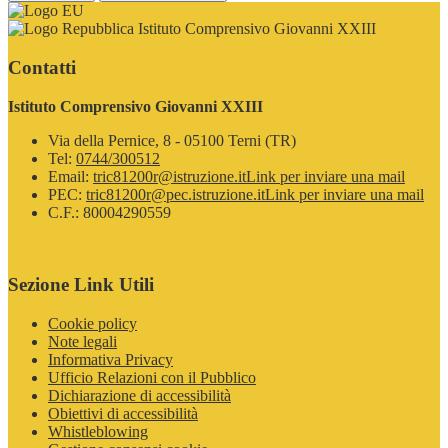
Istituto Comprensivo Giovanni XXIII
Contatti
Istituto Comprensivo Giovanni XXIII
Via della Pernice, 8 - 05100 Terni (TR)
Tel:
0744/300512
Email:
tric81200r@istruzione.it
Link per inviare una mail
PEC:
tric81200r@pec.istruzione.it
Link per inviare una mail
C.F.: 80004290559
Sezione Link Utili
Cookie policy
Note legali
Informativa Privacy
Ufficio Relazioni con il Pubblico
Dichiarazione di accessibilità
Obiettivi di accessibilità
Whistleblowing