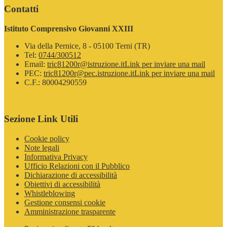
Contatti
Istituto Comprensivo Giovanni XXIII
Via della Pernice, 8 - 05100 Terni (TR)
Tel:
0744/300512
Email:
tric81200r@istruzione.it
Link per inviare una mail
PEC:
tric81200r@pec.istruzione.it
Link per inviare una mail
C.F.: 80004290559
Sezione Link Utili
Cookie policy
Note legali
Informativa Privacy
Ufficio Relazioni con il Pubblico
Dichiarazione di accessibilità
Obiettivi di accessibilità
Whistleblowing
Gestione consensi cookie
Amministrazione trasparente