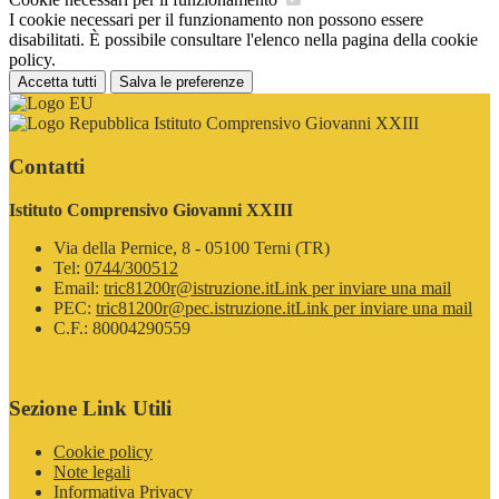
I cookie necessari per il funzionamento non possono essere
disabilitati. È possibile consultare l'elenco nella pagina della cookie
policy.
Accetta tutti
Salva le preferenze
Istituto Comprensivo Giovanni XXIII
Contatti
Istituto Comprensivo Giovanni XXIII
Via della Pernice, 8 - 05100 Terni (TR)
Tel:
0744/300512
Email:
tric81200r@istruzione.it
Link per inviare una mail
PEC:
tric81200r@pec.istruzione.it
Link per inviare una mail
C.F.: 80004290559
Sezione Link Utili
Cookie policy
Note legali
Informativa Privacy