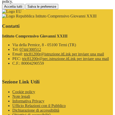
policy.
Accetta tutti
Salva le preferenze
Istituto Comprensivo Giovanni XXIII
Contatti
Istituto Comprensivo Giovanni XXIII
Via della Pernice, 8 - 05100 Terni (TR)
Tel:
0744/300512
Email:
tric81200r@istruzione.it
Link per inviare una mail
PEC:
tric81200r@pec.istruzione.it
Link per inviare una mail
C.F.: 80004290559
Sezione Link Utili
Cookie policy
Note legali
Informativa Privacy
Ufficio Relazioni con il Pubblico
Dichiarazione di accessibilità
Obiettivi di accessibilità