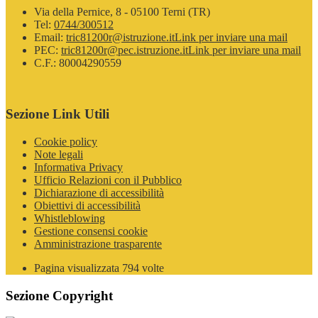
Via della Pernice, 8 - 05100 Terni (TR)
Tel:
0744/300512
Email:
tric81200r@istruzione.it
Link per inviare una mail
PEC:
tric81200r@pec.istruzione.it
Link per inviare una mail
C.F.: 80004290559
Sezione Link Utili
Cookie policy
Note legali
Informativa Privacy
Ufficio Relazioni con il Pubblico
Dichiarazione di accessibilità
Obiettivi di accessibilità
Whistleblowing
Gestione consensi cookie
Amministrazione trasparente
Pagina visualizzata
794
volte
Sezione Copyright