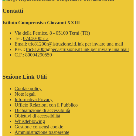
Contatti
Istituto Comprensivo Giovanni XXIII
Via della Pernice, 8 - 05100 Terni (TR)
Tel:
0744/300512
Email:
tric81200r@istruzione.it
Link per inviare una mail
PEC:
tric81200r@pec.istruzione.it
Link per inviare una mail
C.F.: 80004290559
Sezione Link Utili
Cookie policy
Note legali
Informativa Privacy
Ufficio Relazioni con il Pubblico
Dichiarazione di accessibilità
Obiettivi di accessibilità
Whistleblowing
Gestione consensi cookie
Amministrazione trasparente