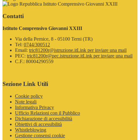
Istituto Comprensivo Giovanni XXIII
Contatti
Istituto Comprensivo Giovanni XXIII
Via della Pernice, 8 - 05100 Terni (TR)
Tel:
0744/300512
Email:
tric81200r@istruzione.it
Link per inviare una mail
PEC:
tric81200r@pec.istruzione.it
Link per inviare una mail
C.F.: 80004290559
Sezione Link Utili
Cookie policy
Note legali
Informativa Privacy
Ufficio Relazioni con il Pubblico
Dichiarazione di accessibilità
Obiettivi di accessibilità
Whistleblowing
Gestione consensi cookie