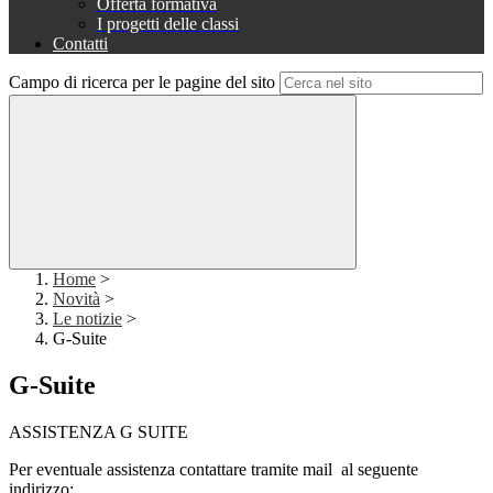
Offerta formativa
I progetti delle classi
Contatti
Campo di ricerca per le pagine del sito
Home
>
Novità
>
Le notizie
>
G-Suite
G-Suite
ASSISTENZA G SUITE
Per eventuale assistenza contattare tramite mail al seguente
indirizzo: