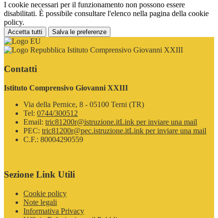
I cookie necessari per il funzionamento non possono essere
disabilitati. È possibile consultare l'elenco nella pagina della cookie
policy.
Accetta tutti
Salva le preferenze
Istituto Comprensivo Giovanni XXIII
Contatti
Istituto Comprensivo Giovanni XXIII
Via della Pernice, 8 - 05100 Terni (TR)
Tel:
0744/300512
Email:
tric81200r@istruzione.it
Link per inviare una mail
PEC:
tric81200r@pec.istruzione.it
Link per inviare una mail
C.F.: 80004290559
Sezione Link Utili
Cookie policy
Note legali
Informativa Privacy