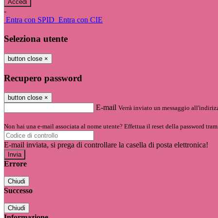
-
Entra con SPID
Entra con CIE
Seleziona utente
button close
×
Recupero password
button close
×
E-mail
Verrà inviato un messaggio all'indirizz
Non hai una e-mail associata al nome utente? Effettua il reset della password tram
E-mail inviata, si prega di controllare la casella di posta elettronica!
Errore
Chiudi
Successo
Chiudi
Informazione