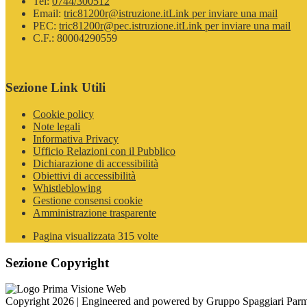
Tel:
0744/300512
Email:
tric81200r@istruzione.it
Link per inviare una mail
PEC:
tric81200r@pec.istruzione.it
Link per inviare una mail
C.F.: 80004290559
Sezione Link Utili
Cookie policy
Note legali
Informativa Privacy
Ufficio Relazioni con il Pubblico
Dichiarazione di accessibilità
Obiettivi di accessibilità
Whistleblowing
Gestione consensi cookie
Amministrazione trasparente
Pagina visualizzata
315
volte
Sezione Copyright
Copyright 2026 | Engineered and powered by Gruppo Spaggiari Parm