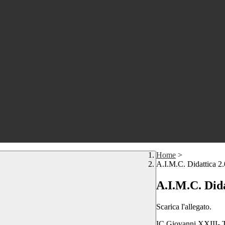
Home
>
A.I.M.C. Didattica 2.
A.I.M.C. Dida
Scarica l'allegato.
IC Giovanni XXIII- T