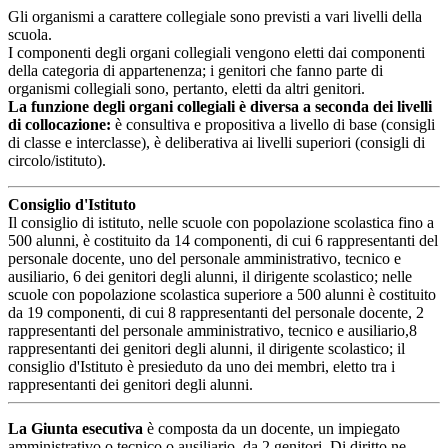
Gli organismi a carattere collegiale sono previsti a vari livelli della
scuola.
I componenti degli organi collegiali vengono eletti dai componenti
della categoria di appartenenza; i genitori che fanno parte di
organismi collegiali sono, pertanto, eletti da altri genitori.
La funzione degli organi collegiali è diversa a seconda dei livelli
di collocazione:
è consultiva e propositiva a livello di base (consigli
di classe e interclasse), è deliberativa ai livelli superiori (consigli di
circolo/istituto).
Consiglio d'Istituto
Il consiglio di istituto, nelle scuole con popolazione scolastica fino a
500 alunni, è costituito da 14 componenti, di cui 6 rappresentanti del
personale docente, uno del personale amministrativo, tecnico e
ausiliario, 6 dei genitori degli alunni, il dirigente scolastico; nelle
scuole con popolazione scolastica superiore a 500 alunni è costituito
da 19 componenti, di cui 8 rappresentanti del personale docente, 2
rappresentanti del personale amministrativo, tecnico e ausiliario,8
rappresentanti dei genitori degli alunni, il dirigente scolastico; il
consiglio d'Istituto è presieduto da uno dei membri, eletto tra i
rappresentanti dei genitori degli alunni.
La Giunta esecutiva
è composta da un docente, un impiegato
amministrativo o tecnico o ausiliario, da 2 genitori. Di diritto ne