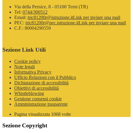
Via della Pernice, 8 - 05100 Terni (TR)
Tel:
0744/300512
Email:
tric81200r@istruzione.it
Link per inviare una mail
PEC:
tric81200r@pec.istruzione.it
Link per inviare una mail
C.F.: 80004290559
Sezione Link Utili
Cookie policy
Note legali
Informativa Privacy
Ufficio Relazioni con il Pubblico
Dichiarazione di accessibilità
Obiettivi di accessibilità
Whistleblowing
Gestione consensi cookie
Amministrazione trasparente
Pagina visualizzata
1068
volte
Sezione Copyright