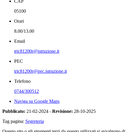
CAP
05100
Orari
8.00/13.00
Email
tric81200r@istruzione.it
PEC
tric81200r@pec.istruzione.it
Telefono
0744/300512
Naviga su Google Maps
Pubblicato:
21-02-2024 -
Revisione:
28-10-2025
Tag pagina:
Segreteria
Questo sito o gli strumenti terzi da questo utilizzati si avvalgono di