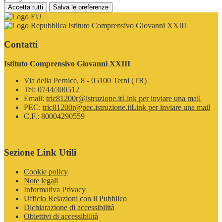
Accetta tutti
Salva le preferenze
Istituto Comprensivo Giovanni XXIII
Contatti
Istituto Comprensivo Giovanni XXIII
Via della Pernice, 8 - 05100 Terni (TR)
Tel:
0744/300512
Email:
tric81200r@istruzione.it
Link per inviare una mail
PEC:
tric81200r@pec.istruzione.it
Link per inviare una mail
C.F.: 80004290559
Sezione Link Utili
Cookie policy
Note legali
Informativa Privacy
Ufficio Relazioni con il Pubblico
Dichiarazione di accessibilità
Obiettivi di accessibilità