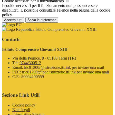
Cookie necessari per il funzionamento
I cookie necessari per il funzionamento non possono essere
disabilitati. È possibile consultare l'elenco nella pagina della cookie
policy.
Accetta tutti
Salva le preferenze
Istituto Comprensivo Giovanni XXIII
Contatti
Istituto Comprensivo Giovanni XXIII
Via della Pernice, 8 - 05100 Terni (TR)
Tel:
0744/300512
Email:
tric81200r@istruzione.it
Link per inviare una mail
PEC:
tric81200r@pec.istruzione.it
Link per inviare una mail
C.F.: 80004290559
Sezione Link Utili
Cookie policy
Note legali
Informativa Privacy